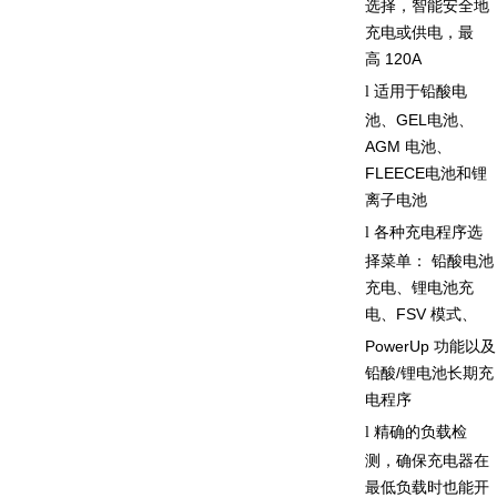
选择，智能安全地
充电或供电，最
高
120A
适用于铅酸电
l
池、
GEL
电池、
AGM
电池、
FLEECE
电池和锂
离子电池
各种充电程序选
l
择菜单：
铅酸电池
充电、锂电池充
电、
FSV
模式、
PowerUp
功能以及
铅酸
/
锂电池长期充
电程序
精确的负载检
l
测，确保充电器在
最低负载时也能开